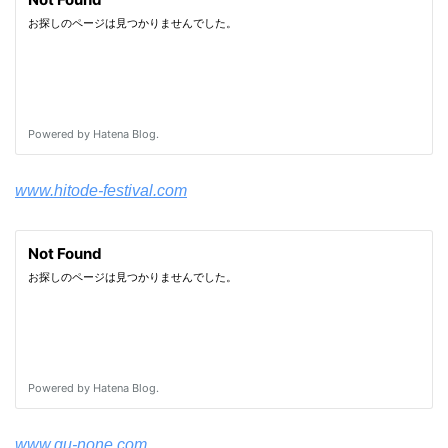
www.hitode-festival.com
www.gu-none.com