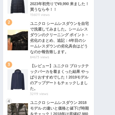
2023年初売りで¥9,990 来ました！
買うなら今！！
156011 views
2
ユニクロ シームレスダウンを自宅
で洗濯してみました。シームレス
ダウンのクリーニング ポイント・
劣化のまとめ、追記：4年目のシ
ームレスダウンの劣化具合はどう
なのか報告致します。
84673 views
3
【レビュー】ユニクロ ブロックテ
ックパーカを着まくった結果 やっ
ぱりおすすめでした！2019モデル
のアップデートもチェックしまし
た。
32119 views
4
ユニクロ シームレスダウン 2018
モデル の違いと価格と値下げ時期
をチェック！2018年は底値¥7,980