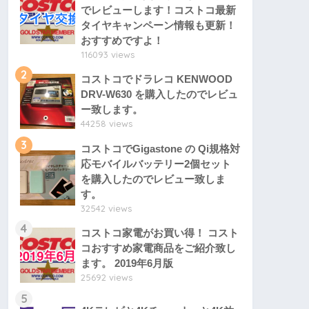
でレビューします！コストコ最新
タイヤキャンペーン情報も更新！
おすすめですよ！
116093 views
2
コストコでドラレコ KENWOOD
DRV-W630 を購入したのでレビュ
ー致します。
44258 views
3
コストコでGigastone の Qi規格対
応モバイルバッテリー2個セット
を購入したのでレビュー致しま
す。
32542 views
4
コストコ家電がお買い得！ コスト
コおすすめ家電商品をご紹介致し
ます。 2019年6月版
25692 views
5