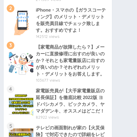
2
iPhone・スマホの【ガラスコーテ
ィング】のメリット・デメリット
を販売員目線でチェック致しま
す。おすすめですよ！
142512 views
3
【家電商品が故障したら？】メー
カーに直接修理に出すのが良いの
か？それとも家電量販店に出すの
が良いのか？それぞれのメリッ
ト・デメリットをお答えします。
103677 views
4
家電販売員が【大手家電量販店の
延長保証】を徹底比較 2022版 ヨ
ドバシカメラ、ビックカメラ、ヤ
マダデンキ、オススメはどこだ！
82922 views
5
テレビの画面割れが家の【火災保
険】で対応できたので詳細をレビ