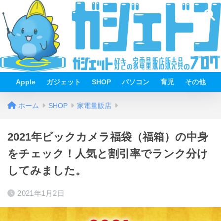
Apple
ガジェット
SHOP
パソコン
育児
その他
ホーム
SHOP
家電量販店
2021年ビックカメラ福袋（福箱）の中身
をチェック！人気と割引率でランク分け
してみました。
2021年1月2日