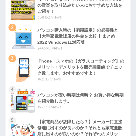
の音楽を取り込みたい人におすすめな方法を
ご紹介！
358132 views
2
パソコン購入時の【初期設定】の必要性と
【大手家電量販店の料金を比較 】まとめ
2022 Windows11対応版
244390 views
3
iPhone・スマホの【ガラスコーティング】の
メリット・デメリットを販売員目線でチェッ
ク致します。おすすめですよ！
142513 views
4
パソコンが安い時期は何時？ お買い得な時期
を紹介致します。
133230 views
5
【家電商品が故障したら？】メーカーに直接
修理に出すのが良いのか？それとも家電量販
店に出すのが良いのか？それぞれのメリッ