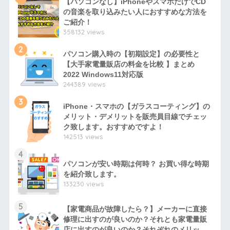
【パソコンなし】iPhoneやスマホだけでCD
の音楽を取り込みたい人におすすめな方法を
ご紹介！
358132 views
2
パソコン購入時の【初期設定】の必要性と
【大手家電量販店の料金を比較 】まとめ
2022 Windows11対応版
244389 views
3
iPhone・スマホの【ガラスコーティング】の
メリット・デメリットを販売員目線でチェッ
ク致します。おすすめですよ！
142513 views
4
パソコンが安い時期は何時？ お買い得な時期
を紹介致します。
133230 views
5
【家電商品が故障したら？】メーカーに直接
修理に出すのが良いのか？それとも家電量販
店に出すのが良いのか？それぞれのメリッ