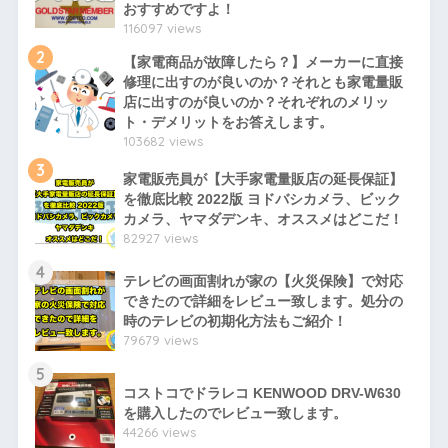
おすすめですよ！
116097 views
2
【家電商品が故障したら？】メーカーに直接
修理に出すのが良いのか？それとも家電量販
店に出すのが良いのか？それぞれのメリッ
ト・デメリットをお答えします。
103682 views
3
家電販売員が【大手家電量販店の延長保証】
を徹底比較 2022版 ヨドバシカメラ、ビック
カメラ、ヤマダデンキ、オススメはどこだ！
82927 views
4
テレビの画面割れが家の【火災保険】で対応
できたので詳細をレビュー致します。処分の
時のテレビの初期化方法もご紹介！
79679 views
5
コストコでドラレコ KENWOOD DRV-W630
を購入したのでレビュー致します。
44266 views