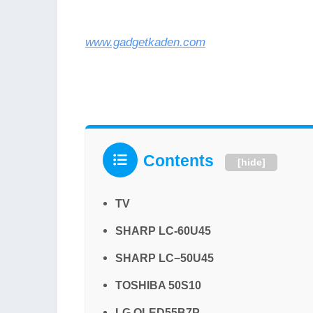
www.gadgetkaden.com
Contents
[
hide
]
TV
SHARP LC-60U45
SHARP LC−50U45
TOSHIBA 50S10
LG OLED55B7P