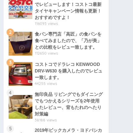
でレビューします！コストコ最新
タイヤキャンペーン情報も更新！
おすすめですよ！
116093 views
2
食パン専門店「高匠」の食パンを
食べてみましたので、「乃が美」
との比較をレビュー致します。
112650 views
3
コストコでドラレコ KENWOOD
DRV-W630 を購入したのでレビュ
ー致します。
44255 views
4
無印良品 リビングでもダイニング
でもつかえるシリーズを2年使用
したレビュー、背もたれのへたり
対策編
38188 views
5
2019年ビックカメラ・ヨドバシカ