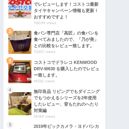
でレビューします！コストコ最新
タイヤキャンペーン情報も更新！
おすすめですよ！
116094 views
2
食パン専門店「高匠」の食パンを
食べてみましたので、「乃が美」
との比較をレビュー致します。
112651 views
3
コストコでドラレコ KENWOOD
DRV-W630 を購入したのでレビュ
ー致します。
44262 views
4
無印良品 リビングでもダイニング
でもつかえるシリーズを2年使用
したレビュー、背もたれのへたり
対策編
38189 views
5
2019年ビックカメラ・ヨドバシカ