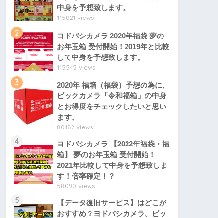
中身を予想致します。
115821 views
2
ヨドバシカメラ 2020年福袋 夢の
お年玉箱 受付開始！2019年と比較
して中身を予想致します。
115545 views
3
2020年 福箱（福袋）予想の為に、
ビックカメラ「令和福箱」の中身
とお得度をチェックしたいと思い
ます。
80182 views
4
ヨドバシカメラ 【2022年福袋・福
箱】 夢のお年玉箱 受付開始！
2021年比較して中身を予想致しま
す！倍率確定！？
58090 views
5
【データ復旧サービス】はどこが
おすすめ？ヨドバシカメラ、ビッ