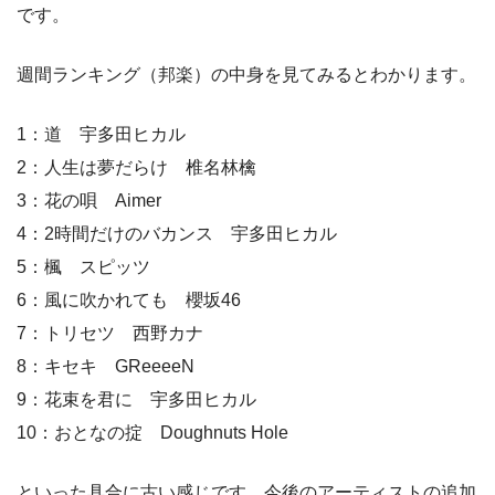
です。
週間ランキング（邦楽）の中身を見てみるとわかります。
1：道 宇多田ヒカル
2：人生は夢だらけ 椎名林檎
3：花の唄 Aimer
4：2時間だけのバカンス 宇多田ヒカル
5：楓 スピッツ
6：風に吹かれても 櫻坂46
7：トリセツ 西野カナ
8：キセキ GReeeeN
9：花束を君に 宇多田ヒカル
10：おとなの掟 Doughnuts Hole
といった具合に古い感じです。今後のアーティストの追加