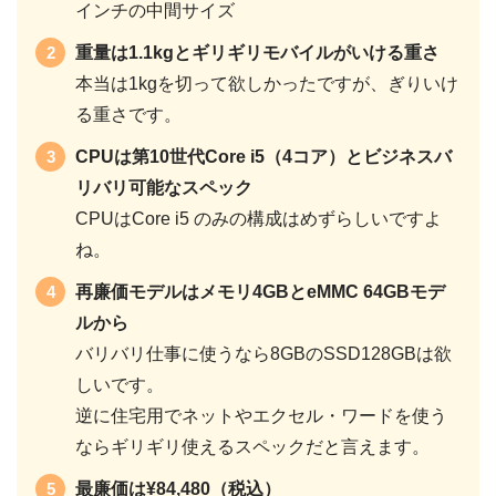
インチの中間サイズ
重量は1.1kgとギリギリモバイルがいける重さ
本当は1kgを切って欲しかったですが、ぎりいけ
る重さです。
CPUは第10世代Core i5（4コア）とビジネスバ
リバリ可能なスペック
CPUはCore i5 のみの構成はめずらしいですよ
ね。
再廉価モデルはメモリ4GBとeMMC 64GBモデ
ルから
バリバリ仕事に使うなら8GBのSSD128GBは欲
しいです。
逆に住宅用でネットやエクセル・ワードを使う
ならギリギリ使えるスペックだと言えます。
最廉価は¥84,480（税込）