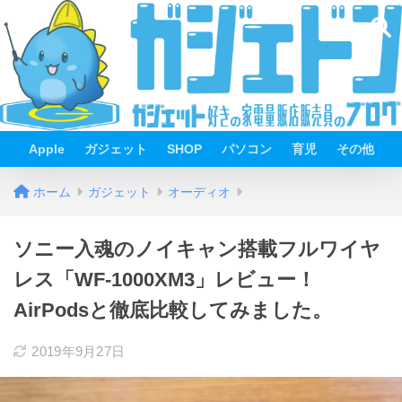
Apple
ガジェット
SHOP
パソコン
育児
その他
ホーム
ガジェット
オーディオ
ソニー入魂のノイキャン搭載フルワイヤ
レス「WF-1000XM3」レビュー！
AirPodsと徹底比較してみました。
2019年9月27日