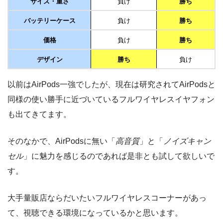
サイズ・重さ
負け
勝ち
バッテリーケース
負け
勝ち
価格
負け
勝ち
デザイン
勝ち
負け
以前はAirPods一強でしたが、現在は研究されてAirPodsと
同様の使い勝手に近づいているフルワイヤレスイヤフォン
も出てきてます。
そのなかで、AirPodsに無い「
高音質
」と「
ノイズキャン
セル
」に魅力を感じるのであれば是非とも試して欲しいで
す。
大手量販店ならだいたいフルワイヤレスコーナーがあっ
て、視聴できる環境になっているかと思います。