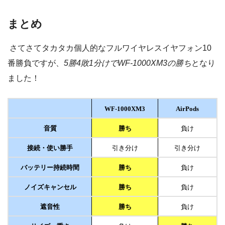
まとめ
さてさてタカタカ個人的なフルワイヤレスイヤフォン10
番勝負ですが、
5勝4敗1分けでWF-1000XM3の勝ち
となり
ました！
WF-1000XM3
AirPods
音質
勝ち
負け
接続・使い勝手
引き分け
引き分け
バッテリー持続時間
勝ち
負け
ノイズキャンセル
勝ち
負け
遮音性
勝ち
負け