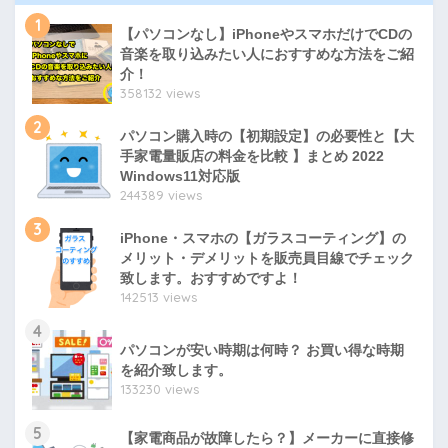
1
【パソコンなし】iPhoneやスマホだけでCDの
音楽を取り込みたい人におすすめな方法をご紹
介！
358132 views
2
パソコン購入時の【初期設定】の必要性と【大
手家電量販店の料金を比較 】まとめ 2022
Windows11対応版
244389 views
3
iPhone・スマホの【ガラスコーティング】の
メリット・デメリットを販売員目線でチェック
致します。おすすめですよ！
142513 views
4
パソコンが安い時期は何時？ お買い得な時期
を紹介致します。
133230 views
5
【家電商品が故障したら？】メーカーに直接修