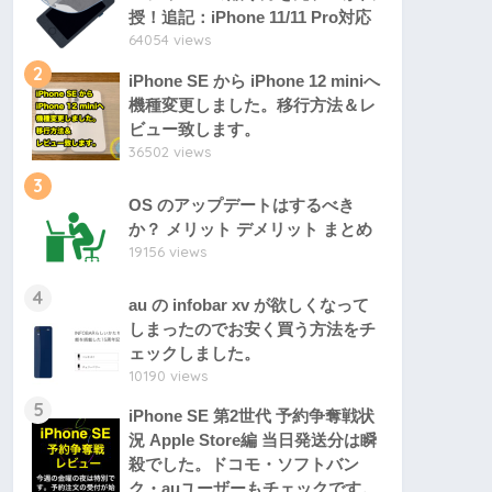
授！追記：iPhone 11/11 Pro対応
64054 views
2
iPhone SE から iPhone 12 miniへ
機種変更しました。移行方法＆レ
ビュー致します。
36502 views
3
OS のアップデートはするべき
か？ メリット デメリット まとめ
19156 views
4
au の infobar xv が欲しくなって
しまったのでお安く買う方法をチ
ェックしました。
10190 views
5
iPhone SE 第2世代 予約争奪戦状
況 Apple Store編 当日発送分は瞬
殺でした。ドコモ・ソフトバン
ク・auユーザーもチェックです。