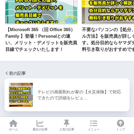
【Microsoft 365 （旧 Office 365）
不要なパソコンの【処分
Family 】登場！Personalとの違
ル方法】を販売員が詳し
い、メリット・デメリットを販売員
す。処分目的ならヤマダ
目線でチェックいたします！
料引き取りがおすすめで
前の記事
テレビの画面割れが家の【火災保険】で対応
できたので詳細をレビュ…
次の記事
ホーム
最近の記事
人気の記事
メニュー
トップ