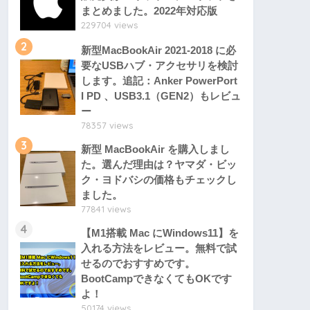
まとめました。2022年対応版
229704 views
2
新型MacBookAir 2021-2018 に必
要なUSBハブ・アクセサリを検討
します。追記：Anker PowerPort
I PD 、USB3.1（GEN2）もレビュ
ー
78357 views
3
新型 MacBookAir を購入しまし
た。選んだ理由は？ヤマダ・ビッ
ク・ヨドバシの価格もチェックし
ました。
77841 views
4
【M1搭載 Mac にWindows11】を
入れる方法をレビュー。無料で試
せるのでおすすめです。
BootCampできなくてもOKです
よ！
50174 views