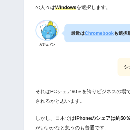
の人々は
Windows
を選択します。
最近は
Chromebook
も選択
ガジェドン
シ
それはPCシェア90％を誇りビジネスの場では
されるかと思います。
しかし、日本では
iPhoneのシェアは約50
がいいかなと想うのも普通です。